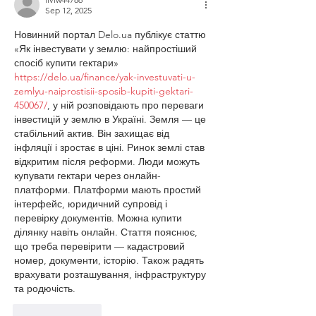
Sep 12, 2025
Новинний портал Delo.ua публікує статтю 
«Як інвестувати у землю: найпростіший 
спосіб купити гектари» 
https://delo.ua/finance/yak-investuvati-u-
zemlyu-naiprostisii-sposib-kupiti-gektari-
450067/
, у ній розповідають про переваги 
інвестицій у землю в Україні. Земля — це 
стабільний актив. Він захищає від 
інфляції і зростає в ціні. Ринок землі став 
відкритим після реформи. Люди можуть 
купувати гектари через онлайн-
платформи. Платформи мають простий 
інтерфейс, юридичний супровід і 
перевірку документів. Можна купити 
ділянку навіть онлайн. Стаття пояснює, 
що треба перевірити — кадастровий 
номер, документи, історію. Також радять 
врахувати розташування, інфраструктуру 
та родючість.
Like
Reply