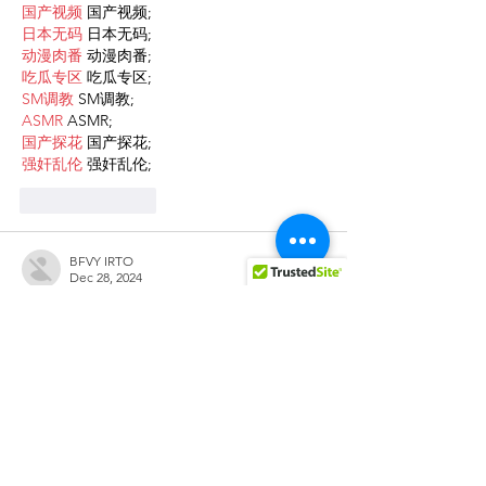
国产视频
 国产视频;
日本无码
 日本无码;
动漫肉番
 动漫肉番;
吃瓜专区
 吃瓜专区;
SM调教
 SM调教;
ASMR
 ASMR;
国产探花
 国产探花;
强奸乱伦
 强奸乱伦;
Like
Reply
BFVY IRTO
Dec 28, 2024
代发外链
 提权重点击找我;
游戏推广
 游戏推广;
Fortune Tiger
 Fortune Tiger;
Fortune Tiger Slots
 Fortune…
谷歌马甲包/
 谷歌马甲包;
谷歌霸屏
 谷歌霸屏;
מכונות ETPU
 מכונות ETPU;
；ماكينات اي تي بي…