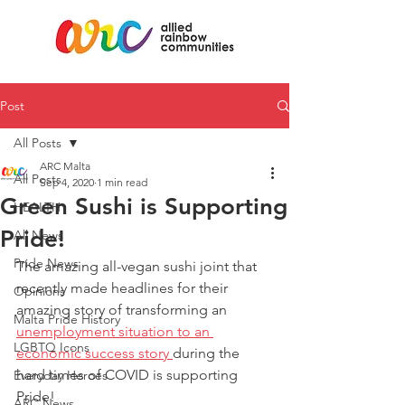
Post
All Posts
ARC Malta
All Posts
Sep 4, 2020
1 min read
Green Sushi is Supporting
HEALTH
Pride!
All News
Pride News
The amazing all-vegan sushi joint that 
recently made headlines for their 
Opinions
amazing story of transforming an 
Malta Pride History
unemployment situation to an 
LGBTQ Icons
economic success story 
during the 
hard times of COVID is supporting 
Everyday Heroes
Pride!
ARC News