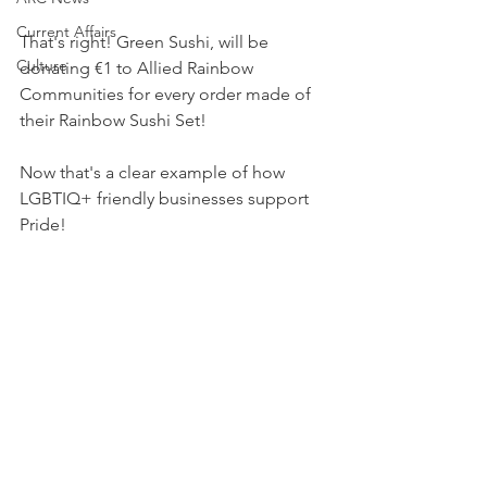
Current Affairs
That's right! Green Sushi, will be 
Culture
donating €1 to Allied Rainbow 
Communities for every order made of 
their Rainbow Sushi Set! 
Now that's a clear example of how 
LGBTIQ+ friendly businesses support 
Pride!