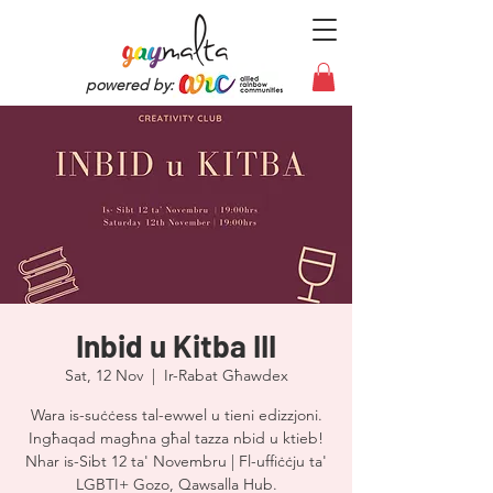
powered by:
Inbid u Kitba III
Sat, 12 Nov
  |  
Ir-Rabat Għawdex
Wara is-suċċess tal-ewwel u tieni edizzjoni.
Ingħaqad magħna għal tazza nbid u ktieb!
Nhar is-Sibt 12 ta' Novembru | Fl-uffiċċju ta'
LGBTI+ Gozo, Qawsalla Hub.