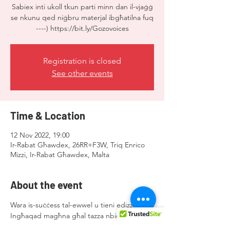
Sabiex inti ukoll tkun parti minn dan il-vjaġġ
se nkunu qed niġbru materjal ibgħatilna fuq
----) https://bit.ly/Gozovoices
Registration is closed
See other events
Time & Location
12 Nov 2022, 19:00
Ir-Rabat Għawdex, 26RR+F3W, Triq Enrico
Mizzi, Ir-Rabat Għawdex, Malta
About the event
Wara is-suċċess tal-ewwel u tieni edizzjoni.

Ingħaqad magħna għal tazza nbid u ktieb!
Nhar is-Sibt 12 ta' Novembru | Fl-uffiċċju ta' 