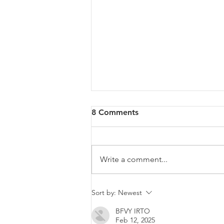
8 Comments
Write a comment...
Diversity & Inclusion at PwC
Sort by:
Newest
Malta
BFVY IRTO
Feb 12, 2025