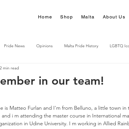
Home
Shop
Malta
About Us
Pride News
Opinions
Malta Pride History
LGBTQ Ic
2 min read
Culture
ember in our team!
is Matteo Furlan and I'm from Belluno, a little town in 
ld and i m attending the master course in International ma
ization in Udine University. I m working in Allied Rai