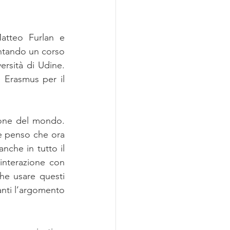
atteo Furlan e 
entando un corso 
rsità di Udine. 
Erasmus per il 
one del mondo. 
 e penso che ora 
nche in tutto il 
interazione con 
e usare questi 
anti l’argomento 