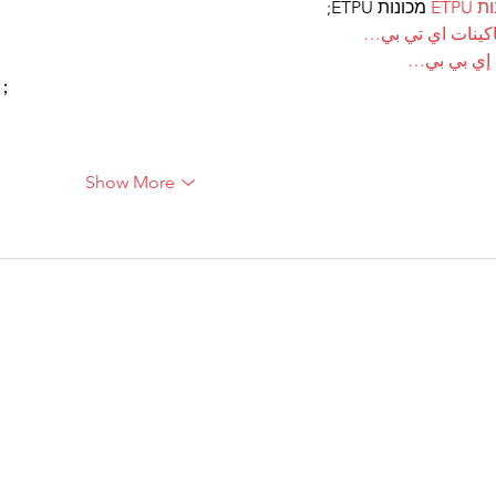
ונות
 מכונות ETPU;
；ينات اي تي بي
ت إي بي بي
ı；
Show More