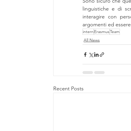
Sono sicuro che ques
linguistiche e di s
interagire con per
argomenti ed essere 
intern
Erasmus
Team
All News
Recent Posts