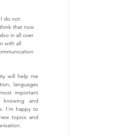
 I do not 
 think that now 
lso in all over 
n with all 
communication 
ty will help me 
on, languages 
most important 
 knowing and 
. I'm happy to 
new topics and 
nisation.