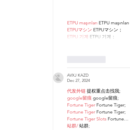
ETPU maşınları
 ETPU maşınlar
ETPUマシン
 ETPUマシン；
ETPU 기계
 ETPU 기계；
Like
Reply
AVXJ KAZD
Dec 27, 2024
代发外链
 提权重点击找我;
google留痕
 google留痕;
Fortune Tiger
 Fortune Tiger;
Fortune Tiger
 Fortune Tiger;
Fortune Tiger Slots
 Fortune…
站群/
 站群;