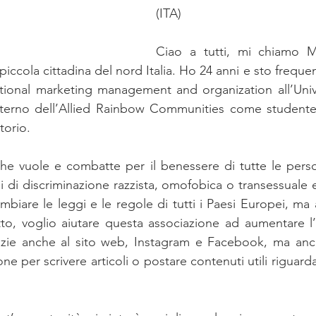
(ITA)
Ciao a tutti, mi chiamo M
piccola cittadina del nord Italia. Ho 24 anni e sto frequ
ational marketing management and organization all’Unive
interno dell’Allied Rainbow Communities come studente 
torio.
e vuole e combatte per il benessere di tutte le pers
ipi di discriminazione razzista, omofobica o transessuale
biare le leggi e le regole di tutti i Paesi Europei, ma a
to, voglio aiutare questa associazione ad aumentare l’
azie anche al sito web, Instagram e Facebook, ma anch
ne per scrivere articoli o postare contenuti utili riguard