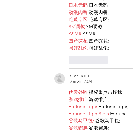
日本无码
 日本无码;
动漫肉番
 动漫肉番;
吃瓜专区
 吃瓜专区;
SM调教
 SM调教;
ASMR
 ASMR;
国产探花
 国产探花;
强奸乱伦
 强奸乱伦;
Like
Reply
BFVY IRTO
Dec 28, 2024
代发外链
 提权重点击找我;
游戏推广
 游戏推广;
Fortune Tiger
 Fortune Tiger;
Fortune Tiger Slots
 Fortune…
谷歌马甲包/
 谷歌马甲包;
谷歌霸屏
 谷歌霸屏;