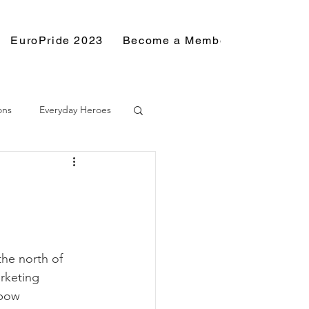
EuroPride 2023
Become a Member
Resource
ons
Everyday Heroes
the north of 
rketing 
nbow 