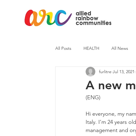
All Posts
HEALTH
All News
furlitre
Jul 13, 2021
ARC News
Current Affairs
A new m
(ENG)
Hi everyone, my name 
Italy. I’m 24 years o
management and organ